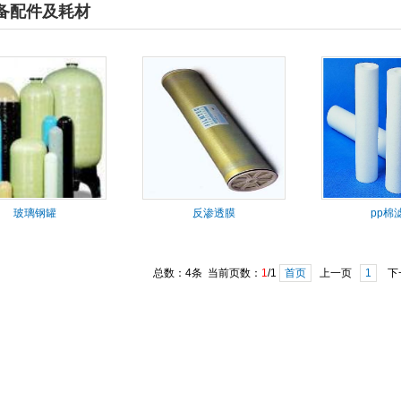
备配件及耗材
玻璃钢罐
反渗透膜
pp棉
总数：4条 当前页数：
1
/1
首页
上一页
1
下