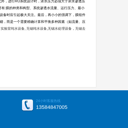
此外，进行
RO
系统设计时，浓水压力必须大于浓水渗透压
要有
:
膜的种类和构型、系统渗透水流量、运行压力、最小
设备时应引起极大关注。最后，再小小的强调下，膜组件
砌，而是一个需要精确计算和平衡多种因素（如流量、压
，
实验室纯水设备
,
无锡纯水设备
,
无锡水处理设备
，
无锡去
24小时客服热线
13584847005