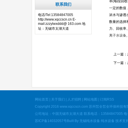
率
(
每段回收
联系我们
一定的数值
电话/Tel:13584847005
浓水与渗透
http://www.xqccscn.cn E-
数量的选择
mail:zzzylwxddd@ 163.com 地
址：无锡市太湖大道
力、回收率
离子水设备
,
上一篇：
下一篇：
网站首页
|
关于我们
|
人才招聘
|
网站地图
|
订阅RSS
Copyright 2016
www.xqccscn.com
苏州皙全皙全环保科技有限公司 A
公司地址：中国无锡市太湖大道 联系电话：13584847005 电子邮件
苏ICP备14032057号
Built By
无锡纯水设备
纯水设备
技术支