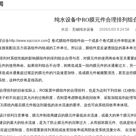
闻
纯水设备中RO膜元件合理排列组
来源：
无锡纯水设备
2026/1/20 9:24:58
理设备
http://www.xqccscn.com
】卷式膜组件指组件由一个或多个卷式膜元件串联起来
直接装配在压力容器组件内组成的工作单元。所以说，膜组件是反渗透脱盐的基本单
排列对系统性能的影响膜组件的排列组合合理与否，对膜元件的使用寿命有至关重要
元件的使用寿命。如果排列组合不合理，则将造成某一段内膜元件的水通量过大，另
将造成水通量超过规定的膜元件的污染速度加快，造成膜元件被频繁清洗，甚至这些
系统，这种代价将是很高的。
合理排列的目标实际上，
RO
装置中膜组件的合理排列，也是为达到下列目标
: (1)
使给
离子积不应超过其允许的过饱和度，否则需考虑降低系统回收率、采取加阻垢剂处理
3)
系统内最后膜元件能达到最低的浓水流速的要求。这也可由系统回收率来体现。
设计排列注意事项，膜元件制造商建议的膜元件最低浓水流速，或最大的单个膜元件
建议的最大的给水流速，是为了防止膜元件的压降过大，从而损坏膜元件。也就是给
不应超过限制值，否则需重新排列系统或改变回收率或局部改变系统流量分布。
在没有