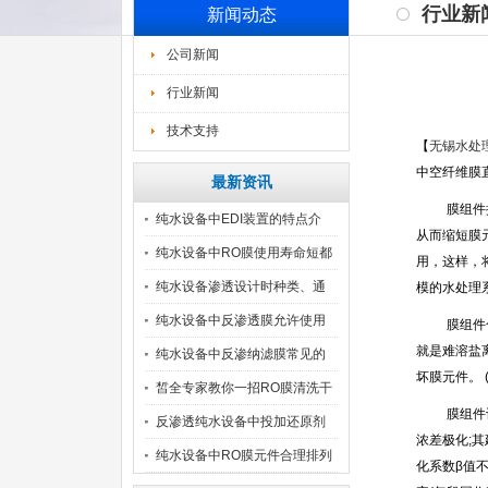
行业新
新闻动态
公司新闻
行业新闻
技术支持
【
无锡水处
中空纤维膜
最新资讯
膜组件
纯水设备中EDI装置的特点介
从而缩短膜
纯水设备中RO膜使用寿命短都
用，这样，
纯水设备渗透设计时种类、通
模的水处理
量
纯水设备中反渗透膜允许使用
膜组件
就是难溶盐
的
纯水设备中反渗纳滤膜常见的
坏膜元件。
(
污
皙全专家教你一招RO膜清洗干
膜组件
反渗透纯水设备中投加还原剂
浓差极化
;
其
注
纯水设备中RO膜元件合理排列
化系数β值