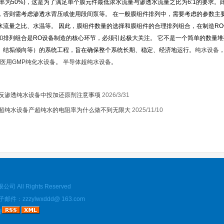
率为
50%)
，这是为了满足单个膜元件最低浓水流量与渗透水流量之比为
6:1
的要求。
，否则需考虑渗透水背压或使用段间泵等。
在一般膜组件排列中，需要考虑的参数主
水流量之比、水温等。 因此，膜组件数量的选择和膜组件的合理排列组合，在制造
RO
1
和排列组合是
RO
设备制造的核心环节，必须引起极大关注。
它不是一个简单的数量堆
、结垢倾向等）的系统工程，旨在确保整个系统长期、稳定、经济地运行。
纯水设备
医用GMP
纯化水设备
。
半导体超纯水设备
。
反渗透纯水设备中投加还原剂注意事项
2026/3/31
超纯水设备产超纯水的电阻率为什么做不到无限大
2025/11/10
ll Rights Reserved
：zzzylwxddd@ 163.com
持