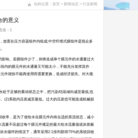
你的位置：
首页
>
新闻动态
>
行业新闻
合的意义
 点击：
1
，放置在压力容器组件内组成;中空纤维式膜组件是指众多
元。
的影响。若膜组件少了，则将造成单个膜元件的水通量过大
一段内的膜元件的水通量又可能太小，不能充分发挥其作
膜元件很快不能再使用而需要更换，造成经济损失。对大规
水处于足够的紊动状态之中，把污染
/
结垢倾向减至最低
;
也
等。
(2)
系统内压差减至最低。过大的压差也可能造成机械损
回收率，是为了使给水在膜元件内有合适的系流状态，减小
水流量不应超过每个膜元件规定的最大给水流量值或浓差极
浓水循环的情况下，通常采用
2:1
排列获得
75%
的系统回收