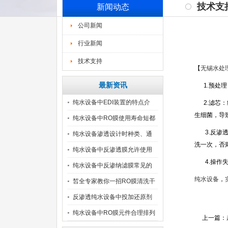
技术支
新闻动态
公司新闻
行业新闻
技术支持
【
无锡水处
最新资讯
1.预处理
纯水设备中EDI装置的特点介
2.滤芯：
生细菌，导
纯水设备中RO膜使用寿命短都
3.反渗透
纯水设备渗透设计时种类、通
洗一次，否
量
纯水设备中反渗透膜允许使用
4.操作失
的
纯水设备中反渗纳滤膜常见的
纯水设备
，
污
皙全专家教你一招RO膜清洗干
反渗透纯水设备中投加还原剂
注
纯水设备中RO膜元件合理排列
上一篇：