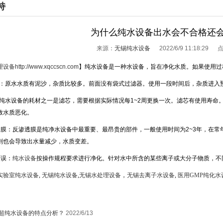
持
为什么纯水设备出水会不合格还
来源：
无锡纯水设备
2022/6/9 11:18:29
理设备
http://www.xqccscn.com
】
纯水设备是一种水设备，旨在净化水质。如果使用过
：原水水质有泥沙，杂质比较多。前面没有袋式过滤器。使用一段时间后，杂质进入
纯水设备的耗材之一是滤芯，需要根据实际情况每
1~2
周更换一次。滤芯有使用寿命
致水质恶化。
膜：反渗透膜是纯净水设备中最重要、最昂贵的部件，一般使用时间为
2~3
年，在常
则也会导致出水量减少，水质变差。
误：
纯水设备
按操作规程要求进行净化。针对水中所含的某些离子或大分子物质，不
实验室纯水设备
,
无锡纯水设备
,
无锡水处理设备
，
无锡去离子水设备
,
医用GMP纯化水
超纯水设备的特点分析？
2022/6/13